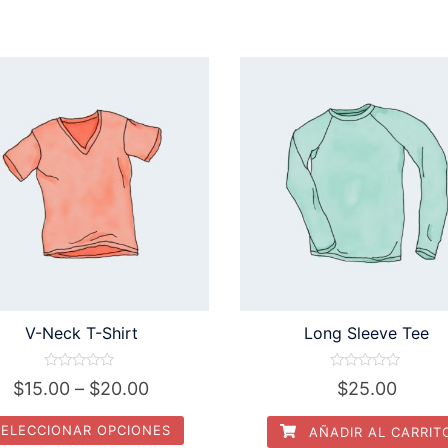
V-Neck T-Shirt
Long Sleeve Tee
Valorado
Valorado
$
15.00
–
$
20.00
$
25.00
en
en
0
0
de
de
SELECCIONAR OPCIONES
AÑADIR AL CARRIT
5
5