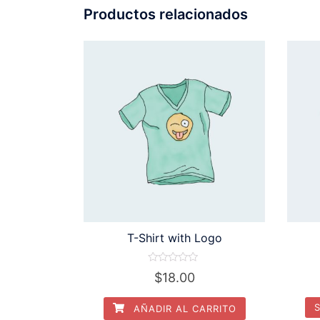
Productos relacionados
T-Shirt with Logo
Valorado
$
18.00
en
0
de
AÑADIR AL CARRITO
5