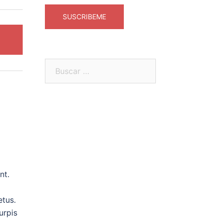
nt.
etus.
urpis