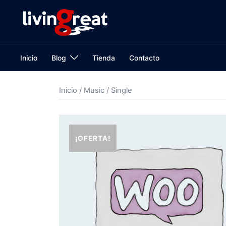
Inicio
Blog
Tienda
Contacto
Inicio
/
Music
/ Single
¡OFERTA!